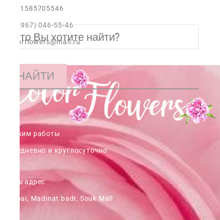
+971585705546
+7 (967) 046-55-46
colorflowers@mail.ru
НАЙТИ
Режим работы
ежедневно и круглосуточно
Наш адрес
Dubai, Madinat badr, Souk Mall