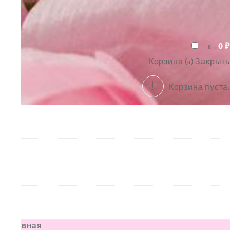
0
₽
0
Корзина (
)
Закрыть
0
Корзина пуста.
Букеты
Композиции
Подарки
Все товары
Главная