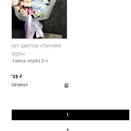
Букет цветов «Летняя
лазурь»
доставка через 2 ч
14,725
₽
В КОРЗИНУ
1
2