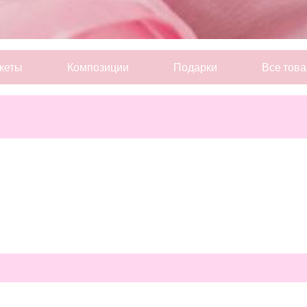
кеты
Композиции
Подарки
Все тов