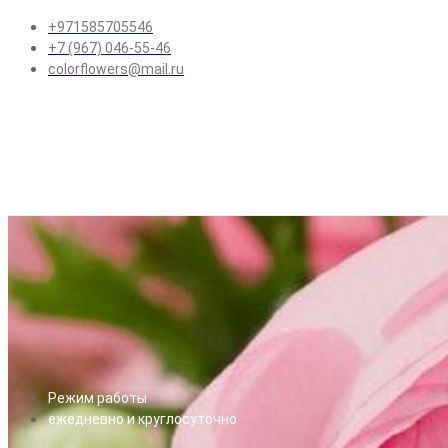
+971585705546
+7 (967) 046-55-46
colorflowers@mail.ru
Режим работы
ежедневно и круглосуточно