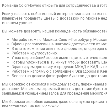
Команда ColorFlowers открыта для сотрудничества и гот
Если у вас есть собственный интернет-магазин, но вы н
планируете продавать цветы с доставкой по Москве нед
высшем уровне.
Вы можете доверить нашей команде часть обязанностей.
Мы работаем по Москве, Санкт-Петербургу, Москов
Офисы расположены в шаговой доступности от ме
В штате компании опытные флористы, операторы ca
Работаем круглосуточно;
У нас широчайший ассортимент цветов отечествен
Готовы уложиться в 15 минут, чтобы доставить цв
Гарантируем доставку в пределах МКАД и КАД в теч
Работаем напрямую с Голландией, Эквадором и Кен
Бесплатно делаем фотографии букетов до доставки
Мы бережно относимся к каждому заказу, переживаем за
доставки. Мы имеем огромный опыт в доставке букетов,
занимаемся украшением залов для проведения мероприя
Мы беремся за любые заказы, даже если нужно привезти
представляющие вашу службу.