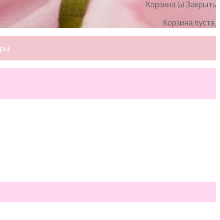
Корзина (
)
Закрыть
0
Корзина пуста.
ары