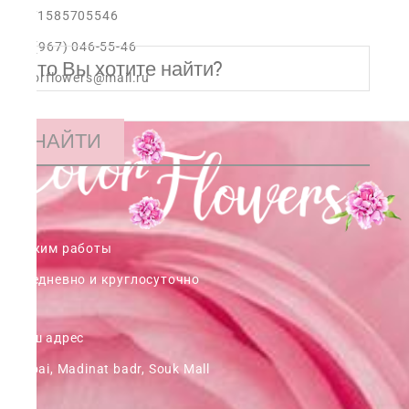
+971585705546
+7 (967) 046-55-46
colorflowers@mail.ru
НАЙТИ
Режим работы
ежедневно и круглосуточно
Наш адрес
Dubai, Madinat badr, Souk Mall