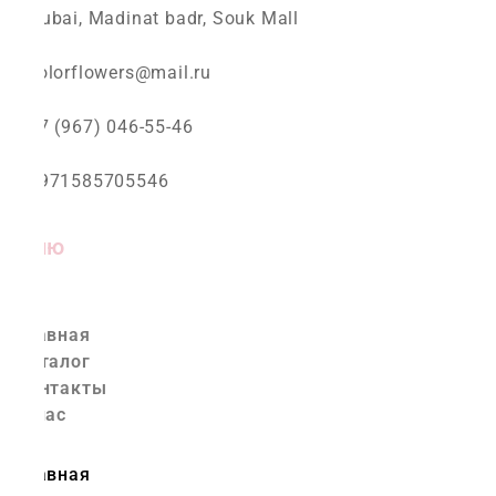
Dubai, Madinat badr, Souk Mall
colorflowers@mail.ru
+7 (967) 046-55-46
+971585705546
Меню
Главная
Каталог
Контакты
О нас
Главная