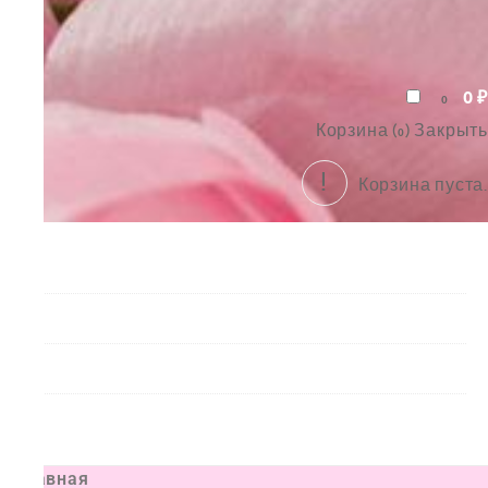
0
₽
0
Корзина (
)
Закрыть
0
Корзина пуста.
Букеты
Композиции
Подарки
Все товары
Главная