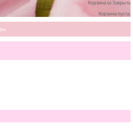
Корзина (
)
Закрыть
0
Корзина пуста.
ары