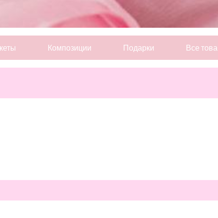
кеты
Композиции
Подарки
Все тов