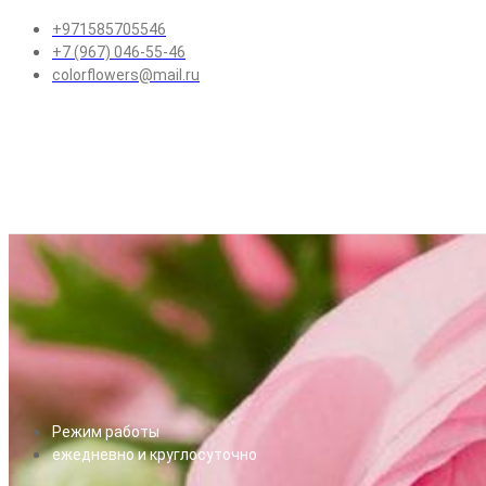
+971585705546
+7 (967) 046-55-46
colorflowers@mail.ru
Режим работы
ежедневно и круглосуточно