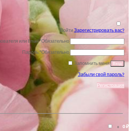
Войти
Зарегистрировать вас?
ователя или Email
*
Обязательно
Пароль
*
Обязательно
Запомнить меня
Вход
Забыли свой пароль?
Регистрация
0
₽
0