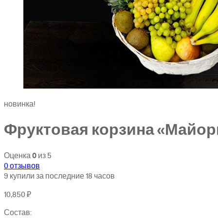
новинка!
Фруктовая корзина «Майор
Оценка
0
из 5
0
отзывов
9
купили за последние
18 часов
10,850
₽
Состав: