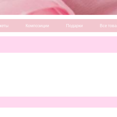
кеты
Композиции
Подарки
Все тов