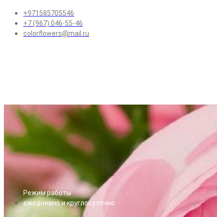
+971585705546
+7 (967) 046-55-46
colorflowers@mail.ru
Режим работы
ежедневно и круглосуточно