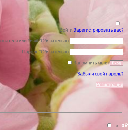
Войти
Зарегистрировать вас?
ователя или Email
*
Обязательно
Пароль
*
Обязательно
Запомнить меня
Вход
Забыли свой пароль?
Регистрация
0
₽
0