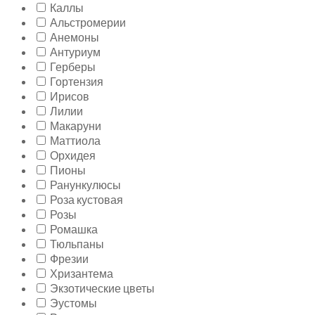
Каллы
Альстромерии
Анемоны
Антуриум
Герберы
Гортензия
Ирисов
Лилии
Макаруни
Маттиола
Орхидея
Пионы
Ранункулюсы
Роза кустовая
Розы
Ромашка
Тюльпаны
Фрезии
Хризантема
Экзотические цветы
Эустомы