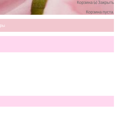
Корзина (
)
Закрыть
0
Корзина пуста.
ары