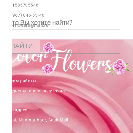
+971585705546
+7 (967) 046-55-46
colorflowers@mail.ru
НАЙТИ
Режим работы
ежедневно и круглосуточно
Наш адрес
Dubai, Madinat badr, Souk Mall