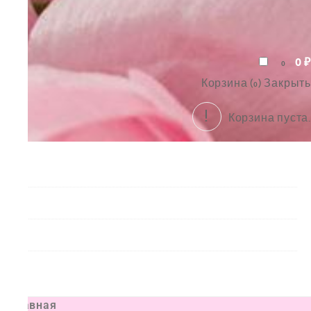
0
₽
0
Корзина (
)
Закрыть
0
Корзина пуста.
Букеты
Композиции
Подарки
Все товары
Главная