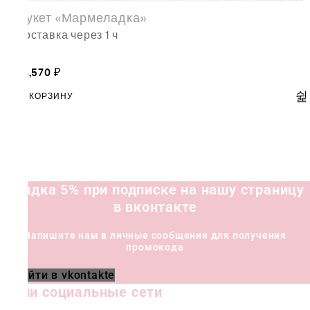
Букет «Мармеладка»
доставка через 1 ч
14,570
₽
В КОРЗИНУ
Скидка 5% при подписке на нашу страницу
в вконтакте
Напишите нам в личные сообщения для получения
промокода
Перейти в vkontakte
Наши социальные сети