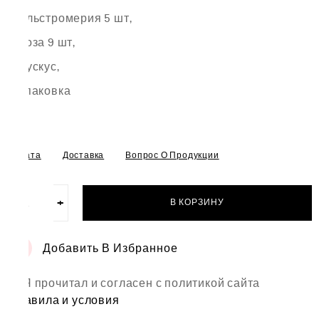
Альстромерия 5 шт,
Роза 9 шт,
Рускус,
Упаковка
Оплата
Доставка
Вопрос О Продукции
−
+
В КОРЗИНУ
Количество
товара
Букет
Добавить В Избранное
"Розовый
рай"
Я прочитал и согласен с политикой сайта
правила и условия