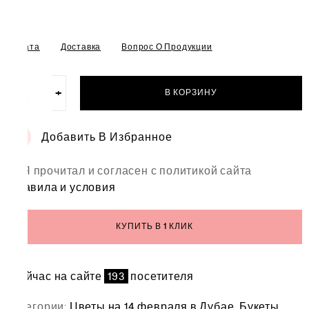
Оплата
Доставка
Вопрос О Продукции
−
+
В КОРЗИНУ
Количество
товара
Букет
Добавить В Избранное
"Осенний
вулкан"
Я прочитал и согласен с политикой сайта
правила и условия
КУПИТЬ В 1 КЛИК
Сейчас на сайте
193
посетителя
Категории:
Цветы на 14 февраля в Дубае
,
Букеты
,