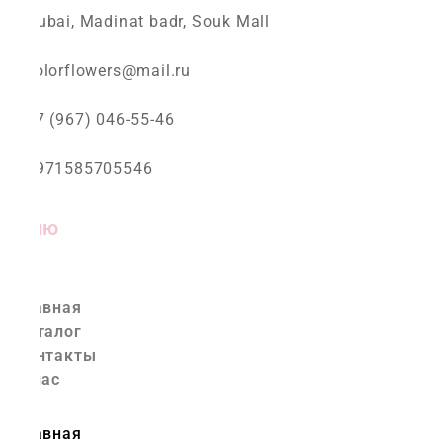
Dubai, Madinat badr, Souk Mall
colorflowers@mail.ru
+7 (967) 046-55-46
+971585705546
Меню
Главная
Каталог
Контакты
О нас
Главная