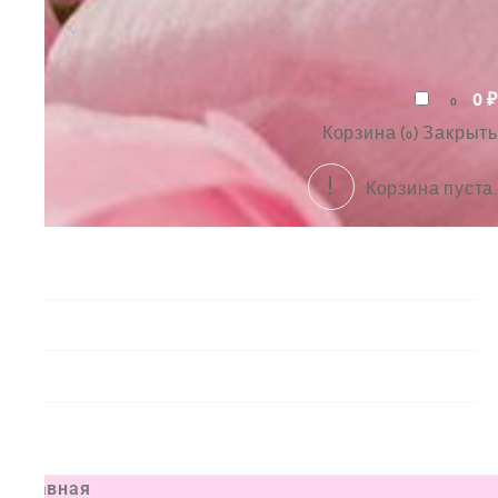
0
₽
0
Корзина (
)
Закрыть
0
Корзина пуста.
Букеты
Композиции
Подарки
Все товары
Главная