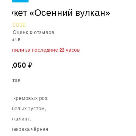
Букет «Осенний вулкан»
Оценк
0
отзывов
а
0
из 5
4
купили за последние
22 часов
17,050
₽
Состав
15 кремовых роз,
9 белых эустом,
эвкалипт,
упаковка чёрная