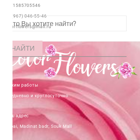
+971585705546
+7 (967) 046-55-46
colorflowers@mail.ru
НАЙТИ
Режим работы
ежедневно и круглосуточно
Наш адрес
Dubai, Madinat badr, Souk Mall