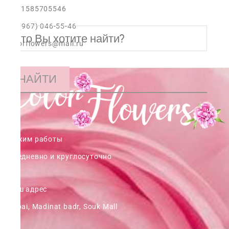
+971585705546
+7 (967) 046-55-46
colorflowers@mail.ru
НАЙТИ
Режим работы
ежедневно и круглосуточно
Наш адрес
Dubai, Madinat badr, Souk Mall