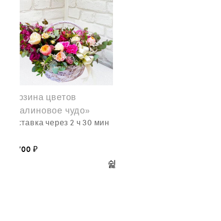
Корзина цветов
«Малиновое чудо»
доставка через 2 ч 30 мин
21,700
₽
Этот
товар
имеет
несколько
вариаций.
Опции