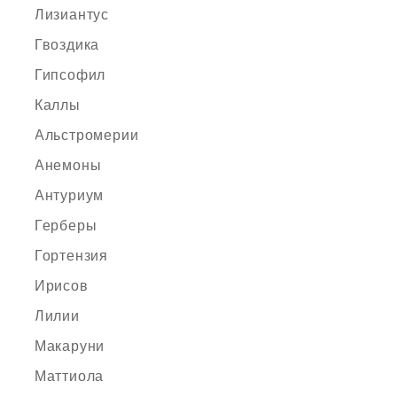
Лизиантус
Гвоздика
Гипсофил
Каллы
Альстромерии
Анемоны
Антуриум
Герберы
Гортензия
Ирисов
Лилии
Макаруни
Маттиола