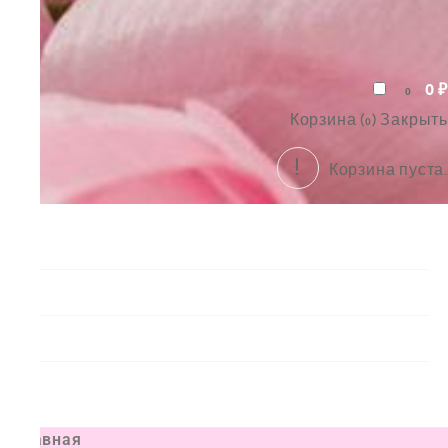
0
₽
0
Корзина (
)
Закрыть
0
Корзина пуста.
Букеты
Композиции
Подарки
Все товары
Главная