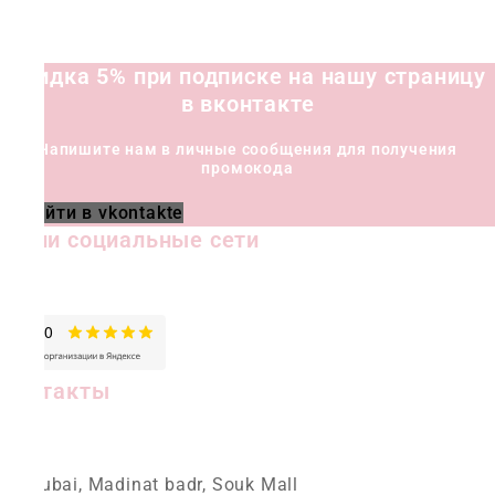
можно
выбрать
Скидка 5% при подписке на нашу страницу
на
в вконтакте
странице
товара.
Напишите нам в личные сообщения для получения
промокода
Перейти в vkontakte
Наши социальные сети
Контакты
Dubai, Madinat badr, Souk Mall