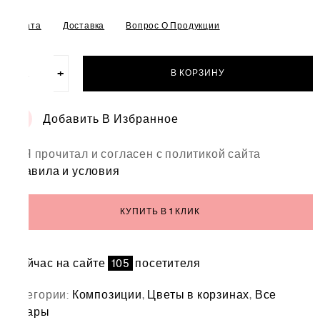
Оплата
Доставка
Вопрос О Продукции
−
+
В КОРЗИНУ
Количество
товара
Корзина
Добавить В Избранное
цветов
"Малиновое
Я прочитал и согласен с политикой сайта
чудо"
правила и условия
КУПИТЬ В 1 КЛИК
Сейчас на сайте
105
посетителя
Категории:
Композиции
,
Цветы в корзинах
,
Все
товары