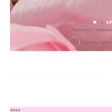
0
₽
0
Корзина (
)
Закрыть
0
Корзина пуста.
Букеты
Композиции
Подарки
Все товары
Главная