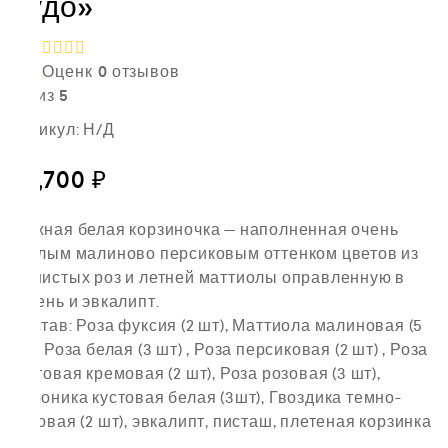
чудо»
Оценк
0
отзывов
а
0
из 5
Артикул:
Н/Д
21,700
₽
Нежная белая корзиночка — наполненная очень
тёплым малиново персиковым оттенком цветов из
душистых роз и летней маттиолы оправленную в
зелень и эвкалипт.
Состав: Роза фуксия (2 шт), Маттиола малиновая (5
шт), Роза белая (3 шт) , Роза персиковая (2 шт) , Роза
кустовая кремовая (2 шт), Роза розовая (3 шт),
Вероника кустовая белая (3шт), Гвоздика темно-
розовая (2 шт), эвкалипт, писташ, плетеная корзинка