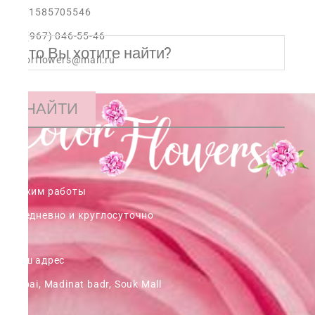
+971585705546
+7 (967) 046-55-46
colorflowers@mail.ru
НАЙТИ
Режим работы
ежедневно и круглосуточно
Наш адрес
Dubai, Madinat badr, Souk Mall