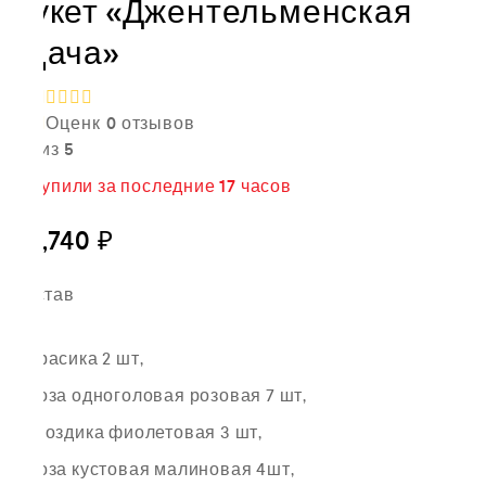
Букет «Джентельменская
удача»
Оценк
0
отзывов
а
0
из 5
15
купили за последние
17 часов
16,740
₽
Состав
брасика 2 шт,
роза одноголовая розовая 7 шт,
гвоздика фиолетовая 3 шт,
роза кустовая малиновая 4шт,