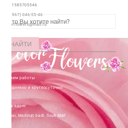
+971585705546
+7 (967) 046-55-46
colorflowers@mail.ru
НАЙТИ
Режим работы
ежедневно и круглосуточно
Наш адрес
Dubai, Madinat badr, Souk Mall