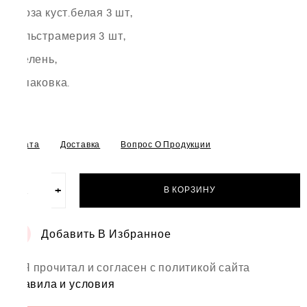
роза куст.белая 3 шт,
альстрамерия 3 шт,
зелень,
упаковка.
Оплата
Доставка
Вопрос О Продукции
−
+
В КОРЗИНУ
Количество
товара
Букет
Добавить В Избранное
"Джентельменская
удача"
Я прочитал и согласен с политикой сайта
правила и условия