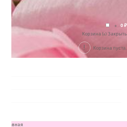
0
₽
0
Корзина (
)
Закрыть
0
Корзина пуста.
Букеты
Композиции
Подарки
Все товары
Главная