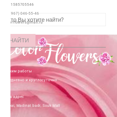
+971585705546
+7 (967) 046-55-46
colorflowers@mail.ru
НАЙТИ
Режим работы
ежедневно и круглосуточно
Наш адрес
Dubai, Madinat badr, Souk Mall