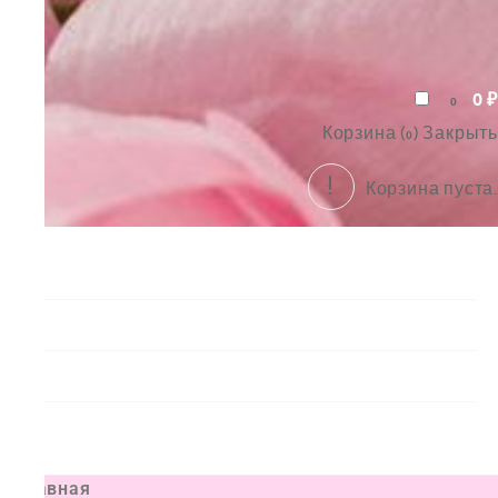
0
₽
0
Корзина (
)
Закрыть
0
Корзина пуста.
Букеты
Композиции
Подарки
Все товары
Главная