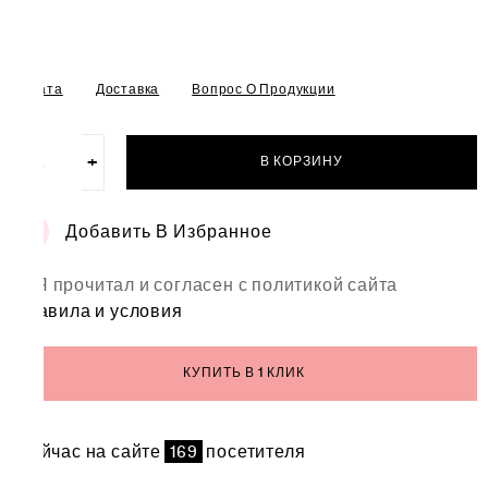
Оплата
Доставка
Вопрос О Продукции
−
+
В КОРЗИНУ
Количество
товара
Букет
Добавить В Избранное
"Шик"
Я прочитал и согласен с политикой сайта
правила и условия
КУПИТЬ В 1 КЛИК
Сейчас на сайте
169
посетителя