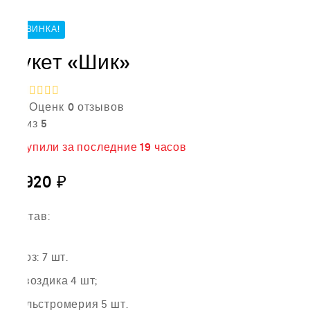
НОВИНКА!
Букет «Шик»
Оценк
0
отзывов
а
0
из 5
14
купили за последние
19 часов
9,920
₽
Состав:
Роз: 7 шт.
Гвоздика 4 шт;
Альстромерия 5 шт.