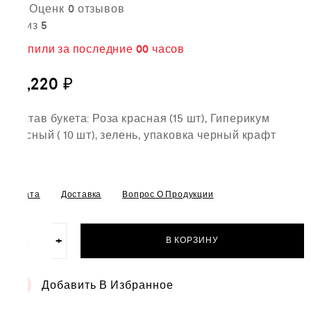
Оценк
0
отзывов
а
0
из 5
5
купили за последние
00 часов
19,220
₽
Состав букета: Роза красная (15 шт), Гиперикум
красный ( 10 шт), зелень, упаковка черный крафт
Оплата
Доставка
Вопрос О Продукции
−
+
В КОРЗИНУ
Количество
товара
Букет
Добавить В Избранное
"С