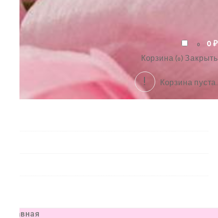
0
₽
0
Корзина (
)
Закрыть
0
Корзина пуста.
Букеты
Композиции
Подарки
Все товары
Главная