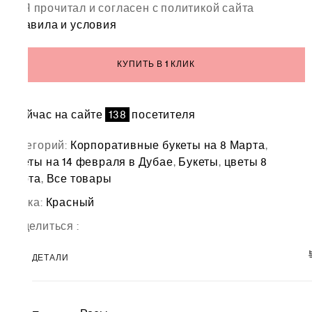
любовью"
Я прочитал и согласен с политикой сайта
правила и условия
КУПИТЬ В 1 КЛИК
Сейчас на сайте
138
посетителя
Категорий:
Корпоративные букеты на 8 Марта
,
Цветы на 14 февраля в Дубае
,
Букеты
,
цветы 8
марта
,
Все товары
Метка:
Красный
Поделиться :
ДЕТАЛИ