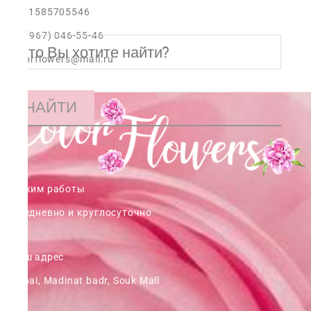
+971585705546
+7 (967) 046-55-46
colorflowers@mail.ru
НАЙТИ
Режим работы
ежедневно и круглосуточно
Наш адрес
Dubai, Madinat badr, Souk Mall